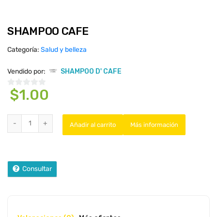
SHAMPOO CAFE
Categoría:
Salud y belleza
Vendido por:
SHAMPOO D' CAFE
$
1.00
0
d
e
5
Añadir al carrito
Más información
Consultar