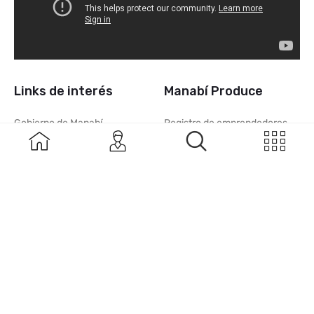
Links de interés
Manabí Produce
Gobierno de Manabí
Registro de emprendedores
Manabí Víal
Login emprendores
Manabí Construye
Contacto
© 2021 Manabí produce