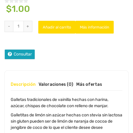
$
1.00
0
d
e
5
Añadir al carrito
Más información
Consultar
Descripción
Valoraciones (0)
Más ofertas
Galletas tradicionales de vainilla hechas con harina,
azúcar, chispas de chocolate con relleno de manjar.
Galletitas de limón sin azúcar hechas con stevia sin lactosa
sin gluten pueden ser de limón de naranja de cocoa de
jengibre de coco de lo que el cliente desee desee